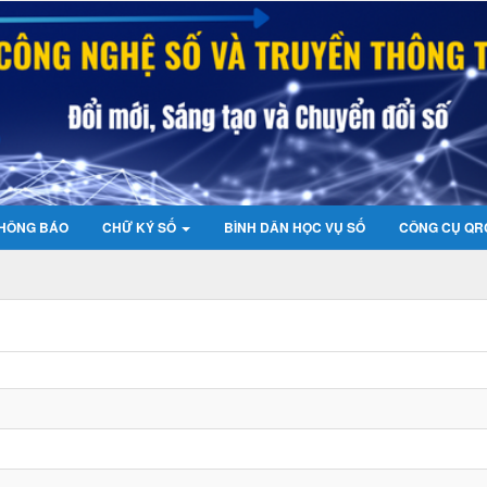
HÔNG BÁO
CHỮ KÝ SỐ
BÌNH DÂN HỌC VỤ SỐ
CÔNG CỤ QR