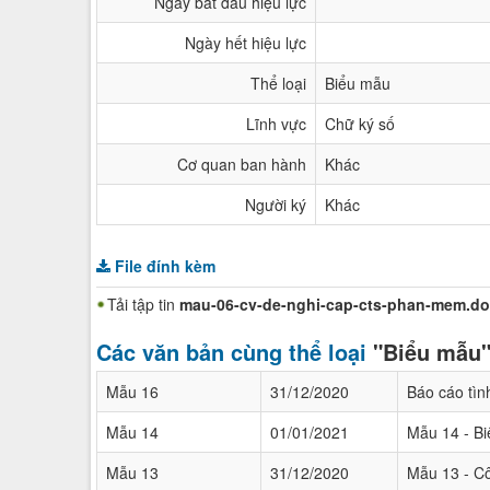
Ngày bắt đầu hiệu lực
Ngày hết hiệu lực
Thể loại
Biểu mẫu
Lĩnh vực
Chữ ký số
Cơ quan ban hành
Khác
Người ký
Khác
File đính kèm
Tải tập tin
mau-06-cv-de-nghi-cap-cts-phan-mem.d
Các văn bản cùng thể loại
"Biểu mẫu
Mẫu 16
31/12/2020
Báo cáo tì
Mẫu 14
01/01/2021
Mẫu 14 - Bi
Mẫu 13
31/12/2020
Mẫu 13 - Cô