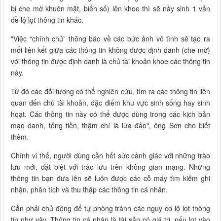
bị che mờ khuôn mặt, biển số) lên khoe thì sẽ nảy sinh 1 vấn
đề lộ lọt thông tin khác.
"Việc “chính chủ” thông báo về các bức ảnh vô tình sẽ tạo ra
mối liên kết giữa các thông tin không được định danh (che mờ)
với thông tin được định danh là chủ tài khoản khoe các thông tin
này.
Từ đó các đối tượng có thể nghiên cứu, tìm ra các thông tin liên
quan đến chủ tài khoản, đặc điểm khu vực sinh sống hay sinh
hoạt. Các thông tin này có thể được dùng trong các kịch bản
mạo danh, tống tiền, thậm chí là lừa đảo", ông Sơn cho biết
thêm.
Chính vì thế, người dùng cần hết sức cảnh giác với những trào
lưu mới, đặt biệt với trào lưu trên không gian mạng. Những
thông tin bạn đưa lên sẽ luôn được các cỗ máy tìm kiếm ghi
nhận, phân tích và thu thập các thông tin cá nhân.
Cần phải chủ động để tự phòng tránh các nguy cơ lộ lọt thông
tin như vậy. Thông tin cá nhân là tài sản có giá trị, nếu lọt vào