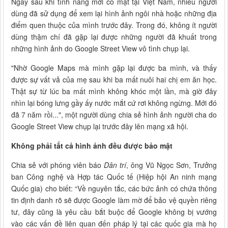
Ngay sau khi tính năng mới có mặt tại Việt Nam, nhiều người
dùng đã sử dụng để xem lại hình ảnh ngôi nhà hoặc những địa
điểm quen thuộc của mình trước đây. Trong đó, không ít người
dùng thậm chí đã gặp lại được những người đã khuất trong
những hình ảnh do Google Street View vô tình chụp lại.
"Nhờ Google Maps mà mình gặp lại được ba mình, và thấy
được sự vất vả của mẹ sau khi ba mất nuôi hai chị em ăn học.
Thật sự từ lúc ba mất mình không khóc một lần, mà giờ đây
nhìn lại bóng lưng gầy ấy nước mắt cứ rơi không ngừng. Mới đó
đã 7 năm rồi...", một người dùng chia sẻ hình ảnh người cha do
Google Street View chụp lại trước đây lên mạng xã hội.
Không phải tất cả hình ảnh đều được
bảo mật
Chia sẻ với phóng viên báo
Dân trí
, ông Vũ Ngọc Sơn, Trưởng
ban Công nghệ và Hợp tác Quốc tế (Hiệp hội An ninh mạng
Quốc gia) cho biết: “Về nguyên tắc, các bức ảnh có chứa thông
tin định danh rõ sẽ được Google làm mờ để bảo vệ quyền riêng
tư, đây cũng là yêu cầu bắt buộc để Google không bị vướng
vào các vấn đề liên quan đến pháp lý tại các quốc gia mà họ