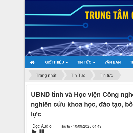
GIỚI THIỆU
TIN TỨC
VĂN BẢN
T
Trang nhất
Tin Tức
Tin tức
UBND tỉnh và Học viện Công nghệ
nghiên cứu khoa học, đào tạo, b
lực
Đọc Audio
Thứ tư - 10/09/2025 04:49