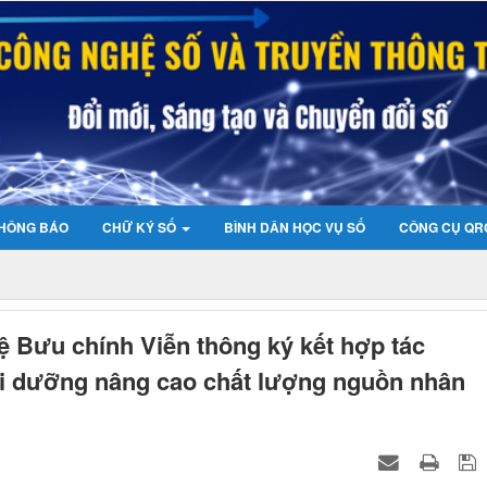
HÔNG BÁO
CHỮ KÝ SỐ
BÌNH DÂN HỌC VỤ SỐ
CÔNG CỤ QR
 Bưu chính Viễn thông ký kết hợp tác
ồi dưỡng nâng cao chất lượng nguồn nhân