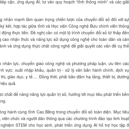
 tiếp cận, ứng dụng AI; tư vấn quy hoạch “tỉnh thông minh” và các giả
ng nhấn mạnh tầm quan trọng chiến lược của chuyển đổi số đối với s
lễ ký kết, hợp tác giữa tỉnh và Học viện Công nghệ Bưu chính viễn thôn
 động thực tiễn. Đề nghị cần có một lộ trình chuyển đổi số từ thấp đế
ng cao nhận thức và năng lực sử dụng công nghệ cho toàn dân và cá
gành và ứng dụng thực chất công nghệ để giải quyết các vấn đề cụ th
ạo nhân lực, chuyển giao công nghệ và phương pháp luận, ưu tiên cá
lĩnh vực: xuất nhập khẩu, quản trị - xử lý văn bản hành chính, dịch v
 thị, giáo dục, y tế…. Đồng thời, phải bảo đảm hạ tầng, thiết bị, đườn
 hiệu quả.
ực chất để nâng năng lực quản trị số, hướng tới mục tiêu phát triển bề
ằng.
ng hành cùng tỉnh Cao Bằng trong chuyển đổi số toàn diện. Mục tiê
 viên chức và người dân thông qua các chương trình đào tạo linh hoạ
ải nghiệm STEM cho học sinh, phát triển ứng dụng AI hỗ trợ học tập 