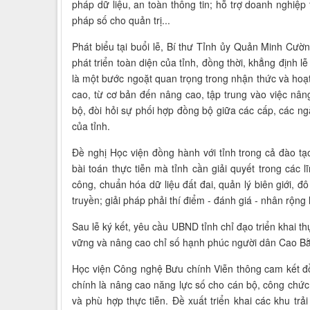
pháp dữ liệu, an toàn thông tin; hỗ trợ doanh nghiệp
pháp số cho quản trị...
Phát biểu tại buổi lễ, Bí thư Tỉnh ủy Quản Minh Cườ
phát triển toàn diện của tỉnh, đồng thời, khẳng định 
là một bước ngoặt quan trọng trong nhận thức và hoạt
cao, từ cơ bản đến nâng cao, tập trung vào việc nâ
bộ, đòi hỏi sự phối hợp đồng bộ giữa các cấp, các n
của tỉnh.
Đề nghị Học viện đồng hành với tỉnh trong cả đào t
bài toán thực tiễn mà tỉnh cần giải quyết trong các 
công, chuẩn hóa dữ liệu đất đai, quản lý biên giới, đô
truyền; giải pháp phải thí điểm - đánh giá - nhân rộng
Sau lễ ký kết, yêu cầu UBND tỉnh chỉ đạo triển khai th
vững và nâng cao chỉ số hạnh phúc người dân Cao B
Học viện Công nghệ Bưu chính Viễn thông cam kết đồ
chính là nâng cao năng lực số cho cán bộ, công chức,
và phù hợp thực tiễn. Đề xuất triển khai các khu tr