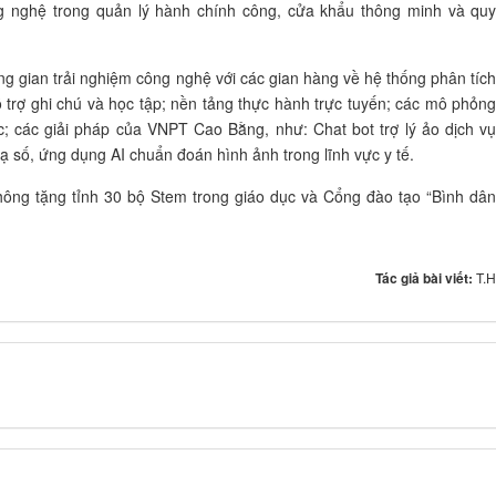
g nghệ trong quản lý hành chính công, cửa khẩu thông minh và qu
g gian trải nghiệm công nghệ với các gian hàng về hệ thống phân tíc
 trợ ghi chú và học tập; nền tảng thực hành trực tuyến; các mô phỏn
c; các giải pháp của VNPT Cao Bằng, như: Chat bot trợ lý ảo dịch v
ạ số, ứng dụng AI chuẩn đoán hình ảnh trong lĩnh vực y tế.
hông tặng tỉnh 30 bộ Stem trong giáo dục và Cổng đào tạo “Bình dâ
Tác giả bài viết:
T.