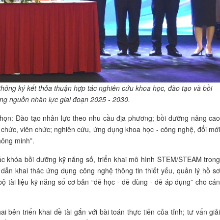
ông ký kết thỏa thuận hợp tác nghiên cứu khoa học, đào tạo và bồi
ng nguồn nhân lực giai đoạn 2025 - 2030.
nhọn: Đào tạo nhân lực theo nhu cầu địa phương; bồi dưỡng nâng ca
 chức, viên chức; nghiên cứu, ứng dụng khoa học - công nghệ, đổi mớ
thông minh”.
các khóa bồi dưỡng kỹ năng số, triển khai mô hình STEM/STEAM tron
dẫn khai thác ứng dụng công nghệ thông tin thiết yếu, quản lý hồ s
 bộ tài liệu kỹ năng số cơ bản “dễ học - dễ dùng - dễ áp dụng” cho cá
bên triển khai đề tài gắn với bài toán thực tiễn của tỉnh; tư vấn giả