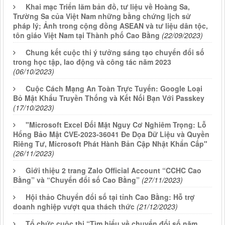
Khai mạc Triển lãm bản đồ, tư liệu về Hoàng Sa,
Trường Sa của Việt Nam những bằng chứng lịch sử
pháp lý; Ảnh trong cộng đồng ASEAN và tư liệu dân tộc,
tôn giáo Việt Nam tại Thành phố Cao Bằng
(22/09/2023)
Chung kết cuộc thi ý tưởng sáng tạo chuyển đổi số
trong học tập, lao động và công tác năm 2023
(06/10/2023)
Cuộc Cách Mạng An Toàn Trực Tuyến: Google Loại
Bỏ Mật Khẩu Truyền Thống và Kết Nối Bạn Với Passkey
(17/10/2023)
"Microsoft Excel Đối Mặt Nguy Cơ Nghiêm Trọng: Lỗ
Hổng Bảo Mật CVE-2023-36041 Đe Dọa Dữ Liệu và Quyền
Riêng Tư, Microsoft Phát Hành Bản Cập Nhật Khẩn Cấp"
(26/11/2023)
Giới thiệu 2 trang Zalo Official Account “CCHC Cao
Bằng” và “Chuyển đổi số Cao Bằng”
(27/11/2023)
Hội thảo Chuyển đổi số tại tỉnh Cao Bằng: Hỗ trợ
doanh nghiệp vượt qua thách thức
(21/12/2023)
Tổ chức cuộc thi “Tìm hiểu về chuyển đổi số năm