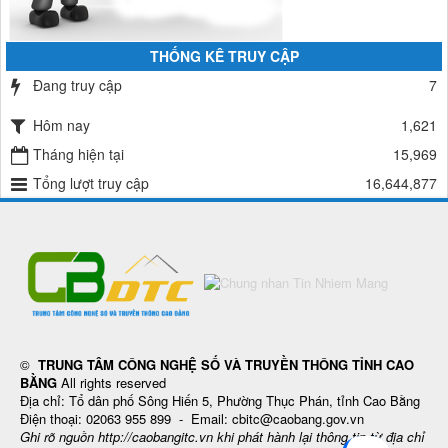
THỐNG KÊ TRUY CẬP
Đang truy cập
7
Hôm nay
1,621
Tháng hiện tại
15,969
Tổng lượt truy cập
16,644,877
©
TRUNG TÂM CÔNG NGHỆ SỐ VÀ TRUYỀN THÔNG TỈNH CAO
BẰNG
All rights reserved
Địa chỉ: Tổ dân phố Sông Hiến 5, Phường Thục Phán, tỉnh Cao Bằng
Điện thoại: 02063 955 899 - Email: cbitc@caobang.gov.vn
Ghi rõ nguồn http://caobangitc.vn khi phát hành lại thông tin từ địa chỉ