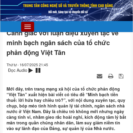
Cảnh giác với luận điệu xuyên tạc về
minh bạch ngân sách của tổ chức
phản động Việt Tân
Thứ tư - 16/07/2025 21:45
Đọc Audio
Mới đây, trên trang mạng xã hội của tổ chức phản động
“Việt Tân” xuất hiện bài viết có tiêu đề “Minh bạch tiền
thuế: lời hứa hay chiêu trò?”, với nội dung xuyên tạc, quy
chụp, bóp méo tình hình quản lý tài chính, ngân sách nhà
nước ở Việt Nam. Đây là chiêu trò không mới nhưng ngày
càng tinh vi, nhằm gieo rắc hoài nghi, kích động tâm lý bất
mãn trong quần chúng nhân dân, làm suy giảm niềm tin
vào sự lãnh đạo của Đảng, sự quản lý của Nhà nước.