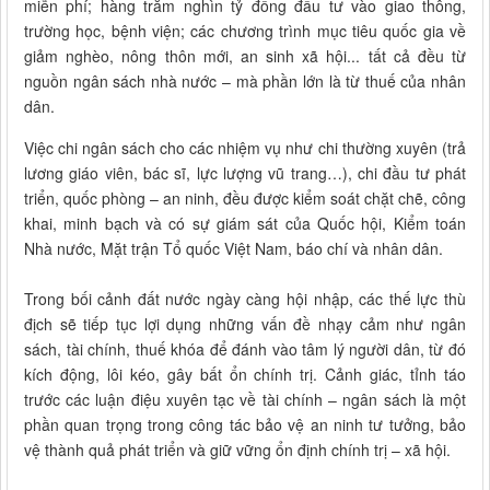
miễn phí; hàng trăm nghìn tỷ đồng đầu tư vào giao thông,
trường học, bệnh viện; các chương trình mục tiêu quốc gia về
giảm nghèo, nông thôn mới, an sinh xã hội... tất cả đều từ
nguồn ngân sách nhà nước – mà phần lớn là từ thuế của nhân
dân.
Việc chi ngân sách cho các nhiệm vụ như chi thường xuyên (trả
lương giáo viên, bác sĩ, lực lượng vũ trang…), chi đầu tư phát
triển, quốc phòng – an ninh, đều được kiểm soát chặt chẽ, công
khai, minh bạch và có sự giám sát của Quốc hội, Kiểm toán
Nhà nước, Mặt trận Tổ quốc Việt Nam, báo chí và nhân dân.
Trong bối cảnh đất nước ngày càng hội nhập, các thế lực thù
địch sẽ tiếp tục lợi dụng những vấn đề nhạy cảm như ngân
sách, tài chính, thuế khóa để đánh vào tâm lý người dân, từ đó
kích động, lôi kéo, gây bất ổn chính trị. Cảnh giác, tỉnh táo
trước các luận điệu xuyên tạc về tài chính – ngân sách là một
phần quan trọng trong công tác bảo vệ an ninh tư tưởng, bảo
vệ thành quả phát triển và giữ vững ổn định chính trị – xã hội.