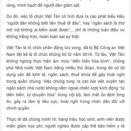
ràng, minh bạch để người dân giám sát.
Do đó, việc tổ chức Việt Tân cố tình đưa ra các phát biểu kiểu
“người dân không biết tiền thuế đi đâu”, hay “ngân sách là thứ
mờ mịt không ai kiểm soát được”… chỉ là những luận điệu vu
khống trắng trợn, hoàn toàn sai sự thật.
Việt Tân là tổ chức phản động lưu vong, đã bị Bộ Công an Việt
Nam liệt kê là tổ chức khủng bố từ năm 2016. Từ lâu, Việt Tân
không ngừng thực hiện âm mưu “diễn biến hòa bình”, chống
phá Nhà nước Việt Nam bằng nhiều thủ đoạn, trong đó có lợi
dụng vấn đề kinh tế, ngân sách, thuế khóa để gây hoài nghi
trong quần chúng. Việc chúng tung ra các bài viết xuyên tạc
ngân sách nhà nước không nằm ngoài chiến lược kích động “tự
diễn biến, tự chuyển hóa” trong nội bộ; làm mất ổn định lòng
tin, gây ra tâm lý tiêu cực, hoài nghi trong nhân dân đối với
chính quyền.
Thực tế đã chứng minh rõ: hàng triệu học sinh, sinh viên được
miễn giảm học phí; người nghèo được cấp thẻ bảo hiểm y tế