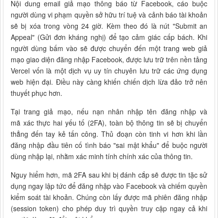
Nội dung
email giả mạo
thông báo từ Facebook, cáo buộc
người dùng vi phạm quyền sở hữu trí tuệ và cảnh báo tài khoản
sẽ bị xóa trong vòng 24 giờ. Kèm theo đó là nút "Submit an
Appeal" (Gửi đơn kháng nghị) để tạo cảm giác cấp bách. Khi
người dùng bấm vào sẽ được chuyển đến một trang web giả
mạo giao diện đăng nhập Facebook, được lưu trữ trên nền tảng
Vercel vốn là một dịch vụ uy tín chuyên lưu trữ các ứng dụng
web hiện đại. Điều này càng khiến chiến dịch lừa đảo trở nên
thuyết phục hơn.
Tại trang giả mạo, nếu nạn nhân nhập tên đăng nhập và
mã
xác thực hai yếu tố
(2FA), toàn bộ thông tin sẽ bị chuyển
thẳng đến tay kẻ tấn công. Thủ đoạn còn tinh vi hơn khi lần
đăng nhập đầu tiên cố tình báo "sai mật khẩu" để buộc người
dùng nhập lại, nhằm xác minh tính chính xác của thông tin.
Nguy hiểm hơn, mã 2FA sau khi bị đánh cắp sẽ được tin tặc sử
dụng ngay lập tức để đăng nhập vào Facebook và chiếm quyền
kiểm soát tài khoản. Chúng còn lấy được mã phiên đăng nhập
(session token) cho phép duy trì quyền truy cập ngay cả khi