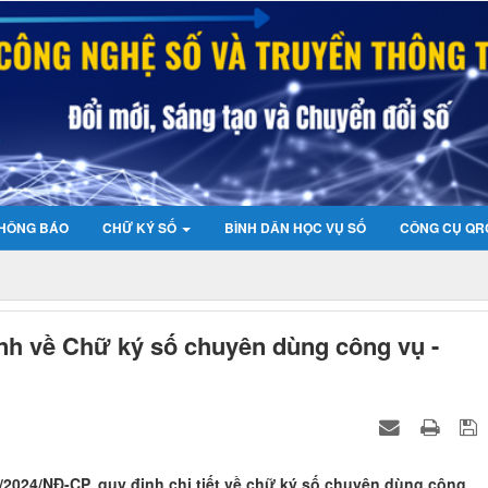
HÔNG BÁO
CHỮ KÝ SỐ
BÌNH DÂN HỌC VỤ SỐ
CÔNG CỤ QR
nh về Chữ ký số chuyên dùng công vụ -
/2024/NĐ-CP, quy định chi tiết về chữ ký số chuyên dùng công