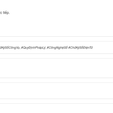
c tiếp.
ữKýSốCôngVụ
,
#QuyĐịnhPhápLý
,
#CôngNghệSố #ChữKýSốĐiệnTử