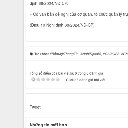
định 68/2024/NĐ-CP;
+ Có văn bản đề nghị của cơ quan, tổ chức quản lý trự
(Điều 10 Nghị định 68/2024/NĐ-CP)
Từ khóa:
#BảoMậtThôngTin
,
#NghịĐịnh68
,
#ChữKýSố
,
#Ch
Tổng số điểm của bài viết là: 0 trong 0 đánh giá
Click để đánh giá bài viết
Tweet
Những tin mới hơn