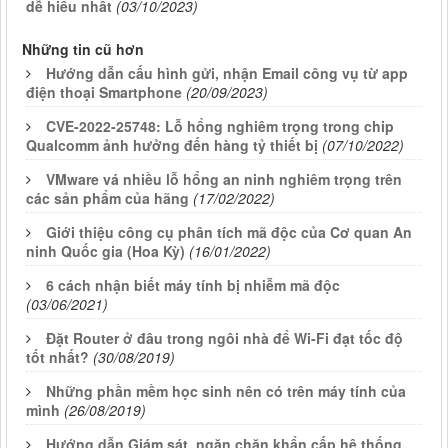
dễ hiểu nhất
(03/10/2023)
Những tin cũ hơn
Hướng dẫn cấu hình gửi, nhận Email công vụ từ app
điện thoại Smartphone
(20/09/2023)
CVE-2022-25748: Lỗ hổng nghiêm trọng trong chip
Qualcomm ảnh hưởng đến hàng tỷ thiết bị
(07/10/2022)
VMware vá nhiều lỗ hổng an ninh nghiêm trọng trên
các sản phẩm của hãng
(17/02/2022)
Giới thiệu công cụ phân tích mã độc của Cơ quan An
ninh Quốc gia (Hoa Kỳ)
(16/01/2022)
6 cách nhận biết máy tính bị nhiễm mã độc
(03/06/2021)
Đặt Router ở đâu trong ngôi nhà để Wi-Fi đạt tốc độ
tốt nhất?
(30/08/2019)
Những phần mềm học sinh nên có trên máy tính của
mình
(26/08/2019)
Hướng dẫn Giám sát, ngăn chặn khẩn cấp hệ thống